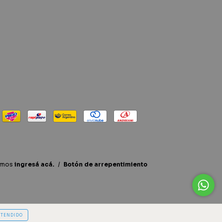
lamos
ingresá acá.
/
Botón de arrepentimiento
NTENDIDO