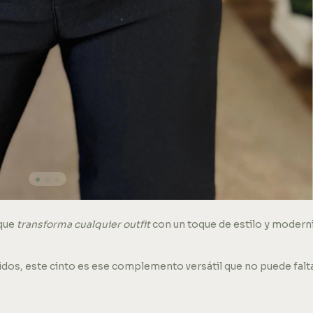
 que
transforma cualquier outfit
con un toque de estilo y moderni
idos, este cinto es ese complemento versátil que no puede falt