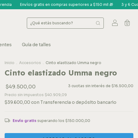
 compras superiores a $150 mil 🎁
3 y 6 Cuotas s/int - 20% off Transfe
0
entes
Guía de talles
Inicio
.
Accesorios
.
Cinto elastizado Umma negro
Cinto elastizado Umma negro
$49.500,00
3
cuotas sin interés de
$16.500,00
Precio sin impuestos
$40.909,09
$39.600,00
con
Transferencia o depósito bancario
Envío gratis
superando los
$150.000,00