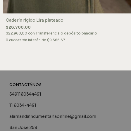
Caderín rígido Lira plateado
$28.700,00
$22.960,00
con
Transferencia o depósito bancario
3
cuotas sin interés de
$9.566,67
CONTACTÁNOS
5491160344491
11 6034-4491
alamandaindumentariaonline@gmail.com
San Jose 258