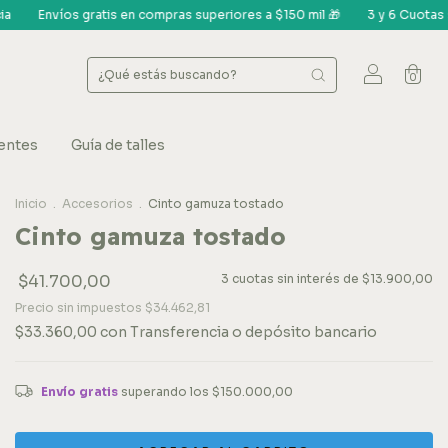
pras superiores a $150 mil 🎁
3 y 6 Cuotas s/int - 20% off Transferenc
0
entes
Guía de talles
Inicio
.
Accesorios
.
Cinto gamuza tostado
Cinto gamuza tostado
$41.700,00
3
cuotas sin interés de
$13.900,00
Precio sin impuestos
$34.462,81
$33.360,00
con
Transferencia o depósito bancario
Envío gratis
superando los
$150.000,00