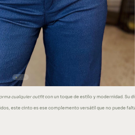
orma cualquier outfit
con un toque de estilo y modernidad. Su d
idos, este cinto es ese complemento versátil que no puede falt