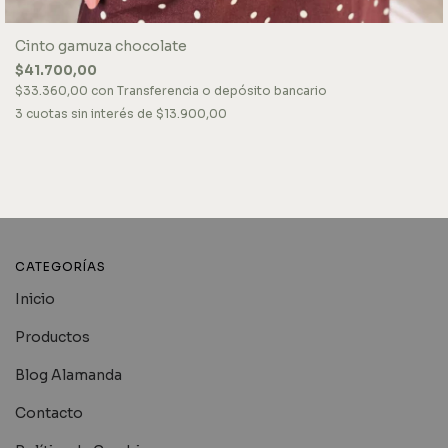
Cinto gamuza chocolate
$41.700,00
$33.360,00
con
Transferencia o depósito bancario
3
cuotas sin interés de
$13.900,00
CATEGORÍAS
Inicio
Productos
Blog Alamanda
Contacto