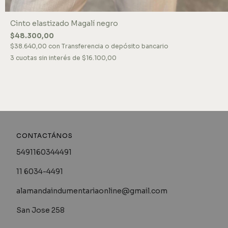
Cinto elastizado Magalí negro
$48.300,00
$38.640,00
con
Transferencia o depósito bancario
3
cuotas sin interés de
$16.100,00
CONTACTÁNOS
5491160344491
11 6034-4491
alamandaindumentariaonline@gmail.com
San Jose 258