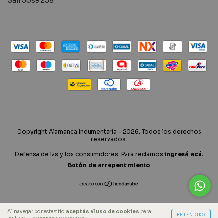
San Jose 258
Copyright Alamanda Indumentaria - 2026. Todos los derechos
reservados.
Defensa de las y los consumidores. Para reclamos
ingresá acá.
Botón de arrepentimiento
Al navegar por este sitio
aceptás el uso de cookies
para
ENTENDIDO
agilizar tu experiencia de compra.