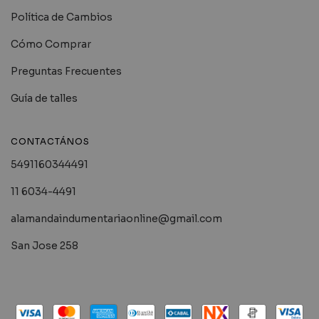
Política de Cambios
Cómo Comprar
Preguntas Frecuentes
Guía de talles
CONTACTÁNOS
5491160344491
11 6034-4491
alamandaindumentariaonline@gmail.com
San Jose 258