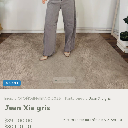
10% OFF
Inicio
.
OTOÑO/INVIERNO 2026
.
Pantalones
.
Jean Xía gris
Jean Xía gris
$89.000,00
6
cuotas sin interés de
$13.350,00
$80.100,00