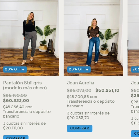
20% OFF🔥
20% OFF🔥
20
Pantalón Still gris
Jean Aurelia
Jea
(modelo más chico)
$86.073,00
$60.251,10
$50
$86.190,00
$35
$48.200,88
con
$60.333,00
Transferencia o depósito
$28
bancario
Tran
$48.266,40
con
banc
Transferencia o depósito
3
cuotas sin interés de
bancario
$20.083,70
3
cu
$11
3
cuotas sin interés de
$20.111,00
COMPRAR
C
COMPRAR