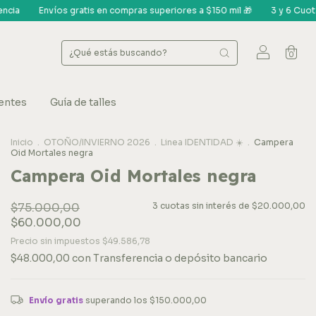
 superiores a $150 mil 🎁
3 y 6 Cuotas s/int - 20% off Transferencia
0
entes
Guía de talles
Inicio
.
OTOÑO/INVIERNO 2026
.
Linea IDENTIDAD ☀️
.
Campera
Oid Mortales negra
Campera Oid Mortales negra
$75.000,00
3
cuotas sin interés de
$20.000,00
$60.000,00
Precio sin impuestos
$49.586,78
$48.000,00
con
Transferencia o depósito bancario
Envío gratis
superando los
$150.000,00