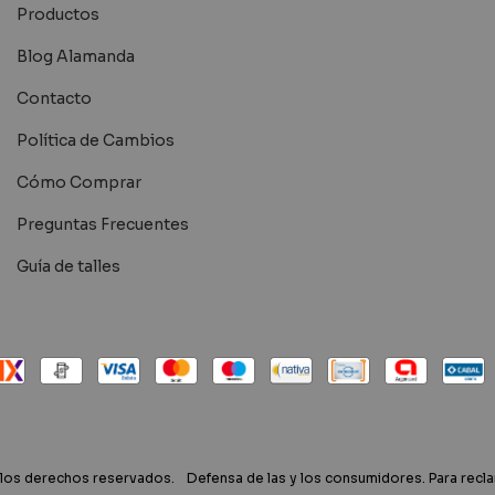
Productos
Blog Alamanda
Contacto
Política de Cambios
Cómo Comprar
Preguntas Frecuentes
Guía de talles
 los derechos reservados.
Defensa de las y los consumidores. Para rec