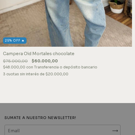
25% OFF 🔥
Campera Oid Mortales chocolate
$75.000,00
$60.000,00
$48.000,00
con
Transferencia o depósito bancario
3
cuotas sin interés de
$20.000,00
SUMATE A NUESTRO NEWSLETTER!