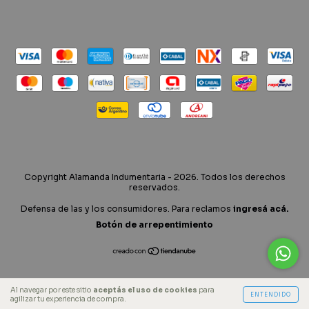
Copyright Alamanda Indumentaria - 2026. Todos los derechos
reservados.
Defensa de las y los consumidores. Para reclamos
ingresá acá.
Botón de arrepentimiento
Al navegar por este sitio
aceptás el uso de cookies
para
ENTENDIDO
agilizar tu experiencia de compra.